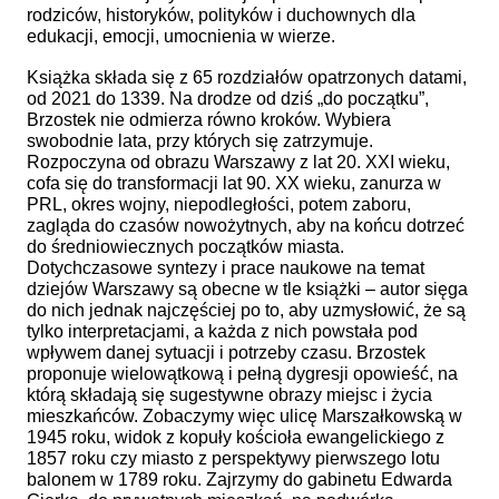
rodziców, historyków, polityków i duchownych dla
edukacji, emocji, umocnienia w wierze.
Książka składa się z 65 rozdziałów opatrzonych datami,
od 2021 do 1339. Na drodze od dziś „do początku”,
Brzostek nie odmierza równo kroków. Wybiera
swobodnie lata, przy których się zatrzymuje.
Rozpoczyna od obrazu Warszawy z lat 20. XXI wieku,
cofa się do transformacji lat 90. XX wieku, zanurza w
PRL, okres wojny, niepodległości, potem zaboru,
zagląda do czasów nowożytnych, aby na końcu dotrzeć
do średniowiecznych początków miasta.
Dotychczasowe syntezy i prace naukowe na temat
dziejów Warszawy są obecne w tle książki – autor sięga
do nich jednak najczęściej po to, aby uzmysłowić, że są
tylko interpretacjami, a każda z nich powstała pod
wpływem danej sytuacji i potrzeby czasu. Brzostek
proponuje wielowątkową i pełną dygresji opowieść, na
którą składają się sugestywne obrazy miejsc i życia
mieszkańców. Zobaczymy więc ulicę Marszałkowską w
1945 roku, widok z kopuły kościoła ewangelickiego z
1857 roku czy miasto z perspektywy pierwszego lotu
balonem w 1789 roku. Zajrzymy do gabinetu Edwarda