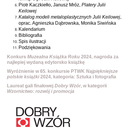
Piotr Kaczkiełło, Janusz Mróz,
Platery Julii
Keilowej
Katalog modeli metaloplastycznych Julii Keilowej
,
oprac. Agnieszka Dąbrowska, Monika Siwińska
Kalendarium
Bibliografia
Spis ilustracji
Podziękowania
Konkurs
Muzealna Książka Roku
2024, nagroda za
najlepiej wydaną edytorsko książkę
Wyróżnienie w 65. konkursie PTWK
Najpiękniejsze
polskie książki
2024, kategoria: Sztuka i fotografia
Laureat gali finałowej
Dobry Wzór
, w kategorii
Wzornictwo: rozwój i promocja