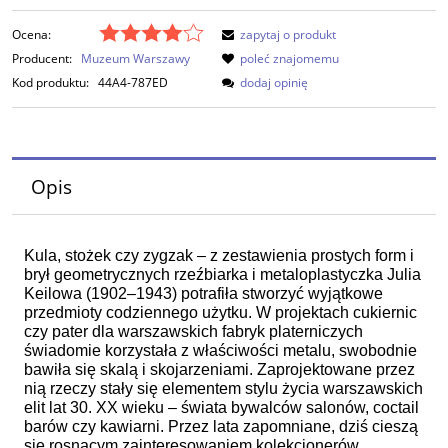
Ocena:
zapytaj o produkt
Producent:
Muzeum Warszawy
poleć znajomemu
Kod produktu:
44A4-787ED
dodaj opinię
Opis
Kula, stożek czy zygzak – z zestawienia prostych form i
brył geometrycznych rzeźbiarka i metaloplastyczka Julia
Keilowa
(1902–1943) potrafiła stworzyć wyjątkowe
przedmioty codziennego użytku. W projektach cukiernic
czy pater dla warszawskich fabryk
platerniczych
świadomie korzystała z właściwości metalu, swobodnie
bawiła się skalą i skojarzeniami. Zaprojektowane przez
nią rzeczy stały się elementem stylu życia warszawskich
elit lat 30. XX wieku – świata bywalców salonów,
coctail
barów czy kawiarni. Przez lata zapomniane, dziś cieszą
się rosnącym zainteresowaniem kolekcjonerów.