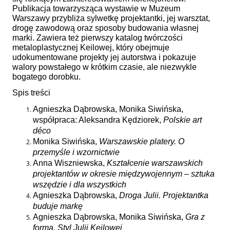
Publikacja towarzysząca wystawie w Muzeum
Warszawy przybliża sylwetkę projektantki, jej warsztat,
drogę zawodową oraz sposoby budowania własnej
marki. Zawiera też pierwszy katalog twórczości
metaloplastycznej
Keilowej
, który obejmuje
udokumentowane projekty jej autorstwa i pokazuje
walory powstałego w krótkim czasie, ale niezwykle
bogatego dorobku.
Spis treści
Agnieszka Dąbrowska, Monika Siwińska,
współpraca: Aleksandra Kędziorek,
Polskie art
déco
Monika Siwińska,
Warszawskie platery. O
przemyśle i wzornictwie
Anna Wiszniewska,
Kształcenie warszawskich
projektantów w okresie międzywojennym – sztuka
wszędzie i dla wszystkich
Agnieszka Dąbrowska,
Droga Julii. Projektantka
buduje markę
Agnieszka Dąbrowska, Monika Siwińska,
Gra z
formą. Styl Julii Keilowej